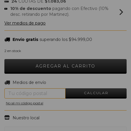
24
CUOTAS DE
$1.083,06
10% de descuento
pagando con Efectivo (10%
desc. retirando por Martinez).
Ver medios de pago
Envío gratis
superando los
$94.999,00
2
en stock
CAMBIAR CP
Entregas para el CP:
Medios de envío
CALCULAR
No sé mi código postal
Nuestro local