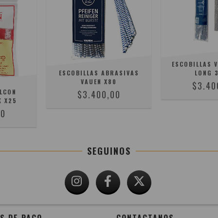
ESCOBILLAS V
ESCOBILLAS ABRASIVAS
LONG 
VAUEN X80
$3.40
ALCON
$3.400,00
K X25
00
SEGUINOS
S DE PAGO
CONTACTANOS