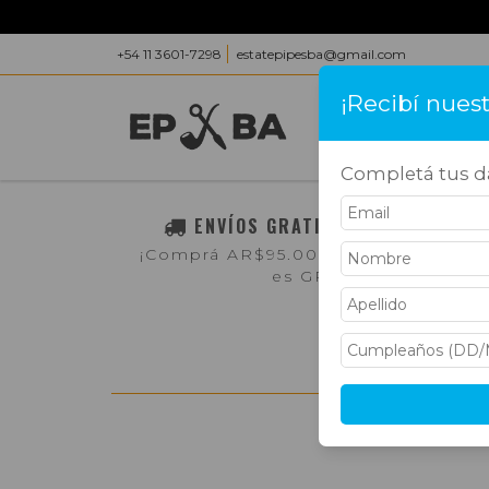
+54 11 3601-7298
estatepipesba@gmail.com
¡Recibí nues
INICIO
PRODUC
Completá tus da
ENVÍOS GRATIS A TODO EL PAÍS
¡Comprá AR$95.000,- o más y el env
es GRATIS!