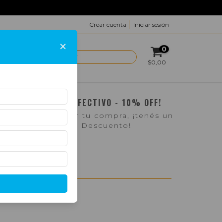
Crear cuenta
Iniciar sesión
×
0
ACTO
$0,00
¡PAGO EN EFECTIVO - 10% OFF!
Si pasás a retirar tu compra, ¡tenés un
10% de Descuento!