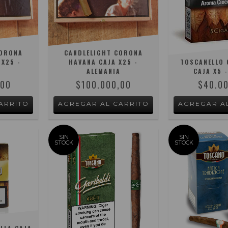
CORONA
CANDLELIGHT CORONA
 X25 -
HAVANA CAJA X25 -
TOSCANELLO 
A
ALEMANIA
CAJA X5 -
,00
$100.000,00
$40.0
SIN
SIN
STOCK
STOCK