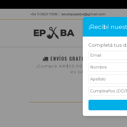
+54 11 3601-7298
estatepipesba@gmail.com
¡Recibí nues
INICIO
PRODUC
Completá tus da
ENVÍOS GRATIS A TODO EL PAÍS
¡Comprá AR$95.000,- o más y el env
es GRATIS!