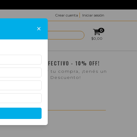
Crear cuenta
Iniciar sesión
×
0
ACTO
$0,00
¡PAGO EN EFECTIVO - 10% OFF!
Si pasás a retirar tu compra, ¡tenés un
10% de Descuento!