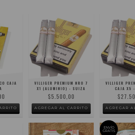
CO CAJA
VILLIGER PREMIUM NRO 7
VILLIGER PRE
A
X1 (ALUMINIO) - SUIZA
CAJA X5 
00
$5.500,00
$27.5
ENVÍO
GRATIS