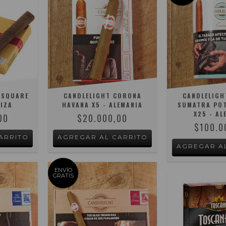
 SQUARE
CANDLELIGHT CORONA
CANDLELIGH
UIZA
HAVANA X5 - ALEMANIA
SUMATRA POT
X25 - AL
00
$20.000,00
$100.0
ENVÍO
GRATIS