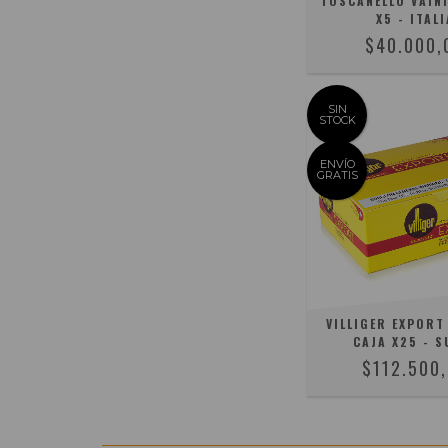
TOSCANELLO VAINI
X5 - ITALI
$40.000,
SIN
STOCK
ENVÍO
GRATIS
VILLIGER EXPORT
CAJA X25 - S
$112.500