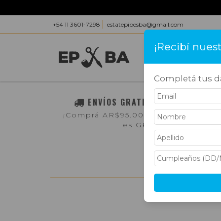
+54 11 3601-7298
estatepipesba@gmail.com
¡Recibí nues
INICIO
PRODUC
Completá tus da
ENVÍOS GRATIS A TODO EL PAÍS
¡Comprá AR$95.000,- o más y el env
es GRATIS!