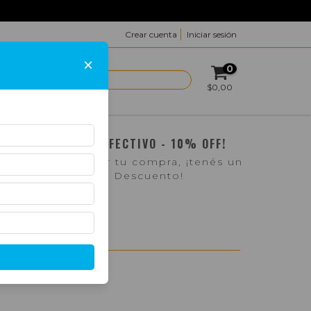
Crear cuenta
Iniciar sesión
×
0
ACTO
$0,00
¡PAGO EN EFECTIVO - 10% OFF!
Si pasás a retirar tu compra, ¡tenés un
10% de Descuento!