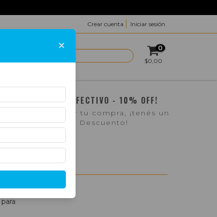
Crear cuenta
Iniciar sesión
×
0
ACTO
$0,00
¡PAGO EN EFECTIVO - 10% OFF!
Si pasás a retirar tu compra, ¡tenés un
10% de Descuento!
 para