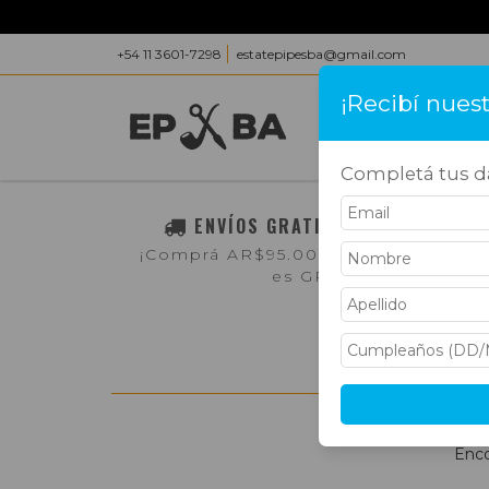
+54 11 3601-7298
estatepipesba@gmail.com
¡Recibí nues
INICIO
PRODUC
Completá tus da
ENVÍOS GRATIS A TODO EL PAÍS
¡Comprá AR$95.000,- o más y el env
es GRATIS!
Enco