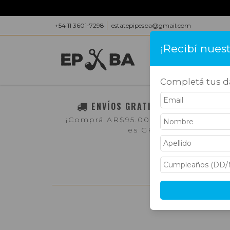
+54 11 3601-7298
estatepipesba@gmail.com
¡Recibí nues
INICIO
PRODUC
Completá tus da
ENVÍOS GRATIS A TODO EL PAÍS
¡Comprá AR$95.000,- o más y el env
es GRATIS!