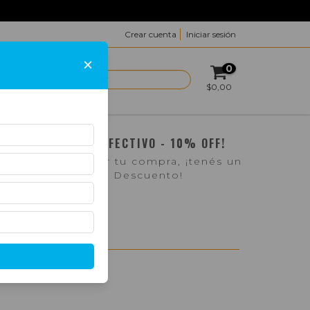
Crear cuenta
Iniciar sesión
×
0
ACTO
$0,00
¡PAGO EN EFECTIVO - 10% OFF!
Si pasás a retirar tu compra, ¡tenés un
10% de Descuento!