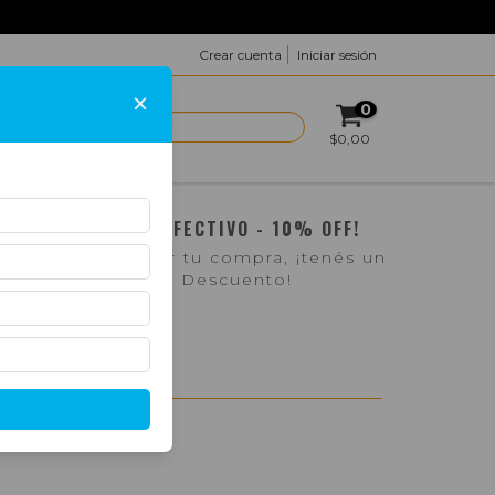
Crear cuenta
Iniciar sesión
×
0
ACTO
$0,00
¡PAGO EN EFECTIVO - 10% OFF!
Si pasás a retirar tu compra, ¡tenés un
10% de Descuento!