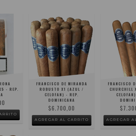
ORONA
FRANCISCO DE MIRANDA
FRANCISCO D
5 - REP.
ROBUSTO X1 (AZUL /
CHURCHILL X
NA
CELOFAN) - REP.
CELOFAN)
DOMINICANA
DOMINI
00
$6.700,00
$7.30