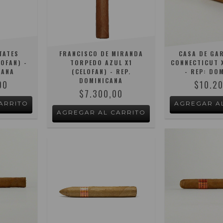
TATES
FRANCISCO DE MIRANDA
CASA DE GA
OFAN) -
TORPEDO AZUL X1
CONNECTICUT X
CANA
(CELOFAN) - REP.
- REP: DO
DOMINICANA
00
$10.2
$7.300,00