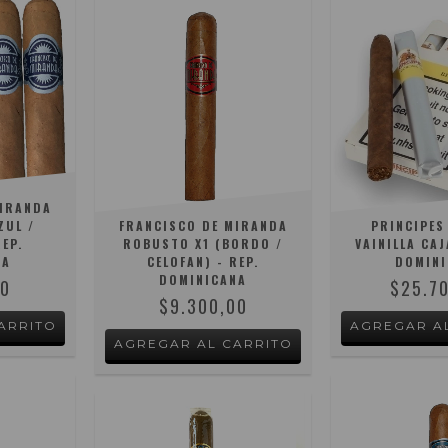
MIRANDA
ZUL /
FRANCISCO DE MIRANDA
PRINCIPES
REP.
ROBUSTO X1 (BORDO /
VAINILLA CAJ
NA
CELOFAN) - REP.
DOMINI
DOMINICANA
00
$25.7
$9.300,00