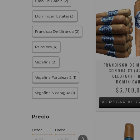
Casa De Garcia (2)
Dominican Estates (3)
Francisco De Miranda (2)
Principes (4)
Vegafina (8)
FRANCISCO DE 
CORONA X1 (A
CELOFAN) - 
Vegafina Fortaleza 2 (1)
DOMINICA
$6.700,
Vegafina Nicaragua (1)
Precio
Desde
Hasta