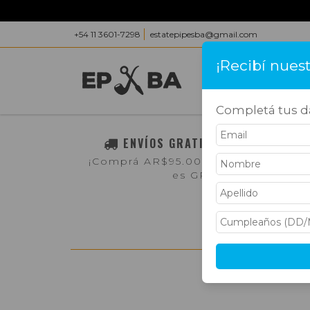
+54 11 3601-7298
estatepipesba@gmail.com
¡Recibí nues
INICIO
PRODUC
Completá tus da
ENVÍOS GRATIS A TODO EL PAÍS
¡Comprá AR$95.000,- o más y el env
es GRATIS!