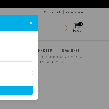
Crear cuenta
Iniciar sesión
×
0
ACTO
$0,00
¡PAGO EN EFECTIVO - 10% OFF!
Si pasás a retirar tu compra, ¡tenés un
10% de Descuento!