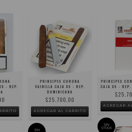
ORONA
PRINCIPES CORONA
PRINCIPES CO
5 - REP.
VAINILLA CAJA X5 - REP.
CAJA X5 - REP
NA
DOMINICANA
$25.7
00
$25.700,00
SIN
STOCK
SIN