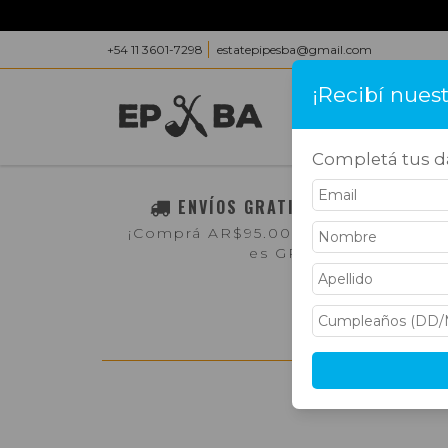
+54 11 3601-7298
estatepipesba@gmail.com
¡Recibí nues
INICIO
PRODUC
Completá tus da
ENVÍOS GRATIS A TODO EL PAÍS
¡Comprá AR$95.000,- o más y el env
es GRATIS!