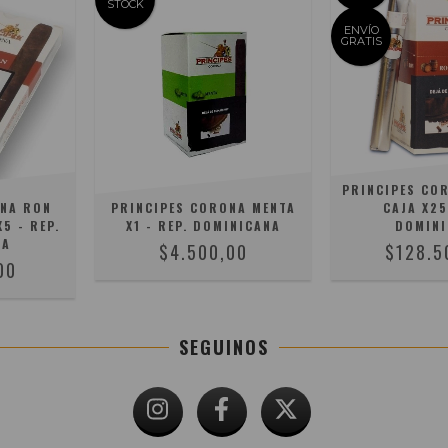
STOCK
ENVÍO
GRATIS
PRINCIPES CO
ONA RON
PRINCIPES CORONA MENTA
CAJA X25
5 - REP.
X1 - REP. DOMINICANA
DOMINI
NA
$4.500,00
$128.5
00
SEGUINOS