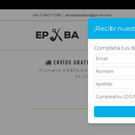
+54 11 3601-7298
estatepipesba@gmail.com
¡Recibí nues
INICIO
PRODUC
Completá tus da
ENVÍOS GRATIS A TODO EL PAÍS
¡Comprá AR$95.000,- o más y el env
es GRATIS!