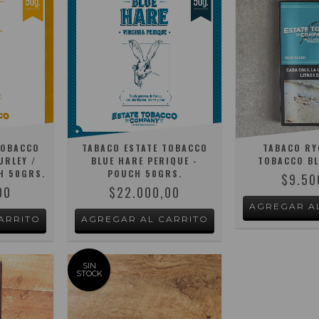
TOBACCO
TABACO ESTATE TOBACCO
TABACO RY
URLEY /
BLUE HARE PERIQUE -
TOBACCO BL
H 50GRS.
POUCH 50GRS.
$9.50
00
$22.000,00
SIN
STOCK