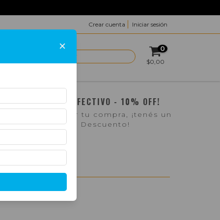
Crear cuenta
Iniciar sesión
×
0
ACTO
$0,00
¡PAGO EN EFECTIVO - 10% OFF!
Si pasás a retirar tu compra, ¡tenés un
10% de Descuento!