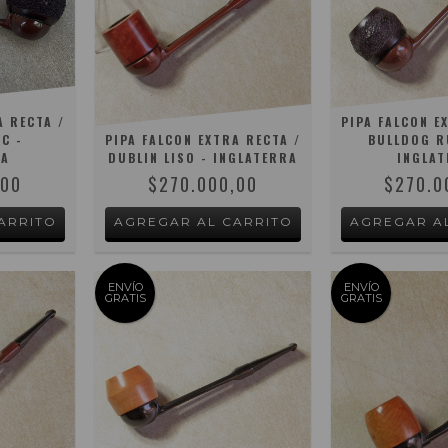
A RECTA /
PIPA FALCON E
C -
PIPA FALCON EXTRA RECTA /
BULLDOG R
RA
DUBLIN LISO - INGLATERRA
INGLAT
,00
$270.000,00
$270.0
ENVÍO
ENVÍO
GRATIS
GRATIS