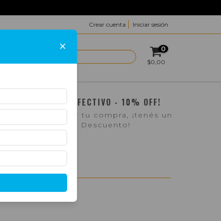
Crear cuenta
Iniciar sesión
×
0
ACTO
$0,00
¡PAGO EN EFECTIVO - 10% OFF!
Si pasás a retirar tu compra, ¡tenés un
10% de Descuento!