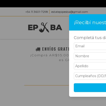
+54 11 3601-7298
estatepipesba@gmail.com
¡Recibí nues
INICIO
PRODUC
Completá tus da
ENVÍOS GRATIS A TODO EL PAÍS
¡Comprá AR$95.000,- o más y el env
es GRATIS!