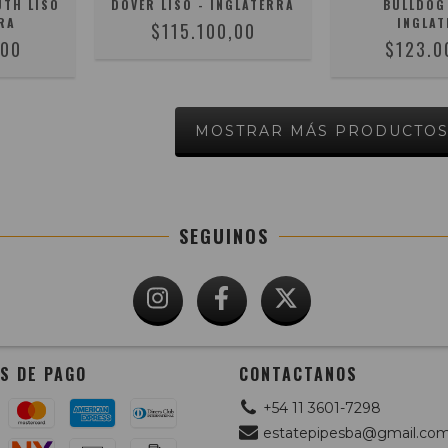
UTH LISO
DOVER LISO - INGLATERRA
BULLDOG 
RA
INGLAT
$115.100,00
,00
$123.0
MOSTRAR MÁS PRODUCTO
SEGUINOS
S DE PAGO
CONTACTANOS
+54 11 3601-7298
estatepipesba@gmail.co