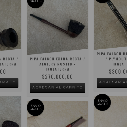
GRATIS
PIPA FALCON H
A RECTA /
PIPA FALCON EXTRA RECTA /
/ PLYMOUT
GLATERRA
ALGIERS RUSTIC -
INGLAT
INGLATERRA
,00
$300.0
$270.000,00
ENVÍO
GRATIS
ENVÍO
GRATIS