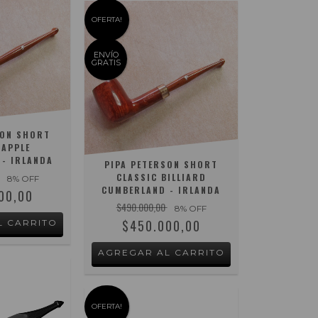
OFERTA!
ENVÍO
GRATIS
SON SHORT
 APPLE
- IRLANDA
PIPA PETERSON SHORT
CLASSIC BILLIARD
8
% OFF
CUMBERLAND - IRLANDA
00,00
$490.000,00
8
% OFF
$450.000,00
OFERTA!