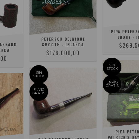
PIPA PETERS
EBONY - 
PETERSON BELGIQUE
$269.5
TANKARD
SMOOTH - IRLANDA
ANDA
$176.000,00
,00
SIN
STOCK
SIN
STOCK
ENVÍO
GRATIS
ENVÍO
GRATIS
PIPA PETE
PATRICK'S DA