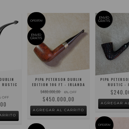
ENVÍO
OFERTA!
GRATIS
ENVÍO
GRATIS
DUBLIN
PIPA PETERSON DUBLIN
PIPA PETERSO
K RUSTIC
EDITION 106 FT - IRLANDA
RUSTIC - 
A
$480.000,00
$240.0
6
% OFF
% OFF
$450.000,00
,00
OFERTA!