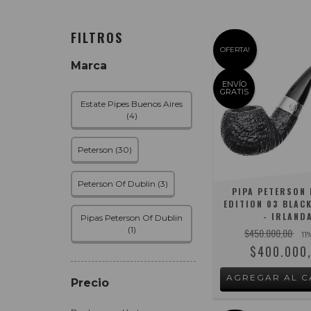
FILTROS
OFERTA!
Marca
ENVÍO
GRATIS
Estate Pipes Buenos Aires
(4)
Peterson (30)
Peterson Of Dublin (3)
PIPA PETERSON 
EDITION 03 BLAC
- IRLAND
Pipas Peterson Of Dublin
(1)
$450.000,00
11
$400.000
Precio