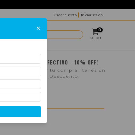
Crear cuenta
Iniciar sesión
×
0
ACTO
$0,00
¡PAGO EN EFECTIVO - 10% OFF!
Si pasás a retirar tu compra, ¡tenés un
10% de Descuento!