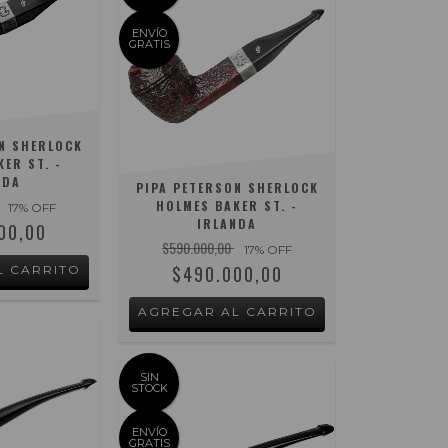
ENVÍO
GRATIS
N SHERLOCK
ER ST. -
NDA
PIPA PETERSON SHERLOCK
HOLMES BAKER ST. -
17
% OFF
IRLANDA
00,00
$590.000,00
17
% OFF
$490.000,00
SIN
STOCK
ENVÍO
GRATIS