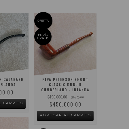
OFERTA!
ENVÍO
GRATIS
N CALABASH
PIPA PETERSON SHORT
IRLANDA
CLASSIC DUBLIN
CUMBERLAND - IRLANDA
00,00
$490.000,00
8
% OFF
$450.000,00