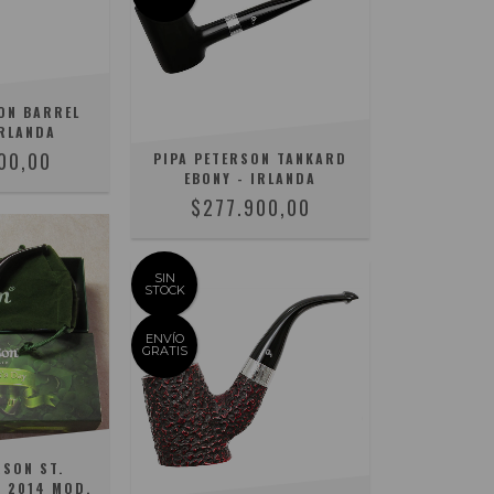
ON BARREL
IRLANDA
00,00
PIPA PETERSON TANKARD
EBONY - IRLANDA
$277.900,00
SIN
STOCK
ENVÍO
GRATIS
RSON ST.
Y 2014 MOD.