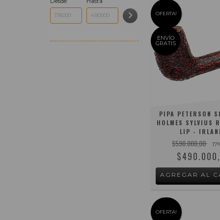
Desde
Hasta
OFERTA!
ENVÍO
GRATIS
PIPA PETERSON 
HOLMES SYLVIUS R
LIP - IRLA
$590.000,00
17
$490.000
OFERTA!