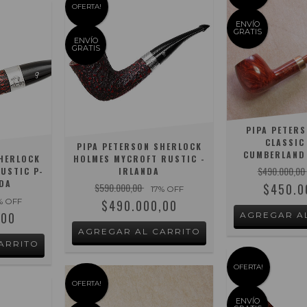
OFERTA!
ENVÍO
GRATIS
ENVÍO
GRATIS
PIPA PETER
CLASSIC
PIPA PETERSON SHERLOCK
CUMBERLAND 
SHERLOCK
HOLMES MYCROFT RUSTIC -
$490.000,00
USTIC P-
IRLANDA
NDA
$590.000,00
$450.0
17
% OFF
% OFF
$490.000,00
,00
OFERTA!
OFERTA!
ENVÍO