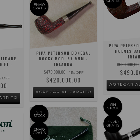
GRATIS
ENVÍO
GRATIS
PIPA PETERSO
HOLMES BAK
PIPA PETERSON DONEGAL
IRLA
KILDARE
ROCKY MOD. 87 9MM -
$590.000,00
6 FT -
IRLANDA
$470.000,00
$490.0
11
% OFF
% OFF
$420.000,00
,00
SIN
STOCK
SIN
STOCK
ENVÍO
GRATIS
ENVÍO
GRATIS