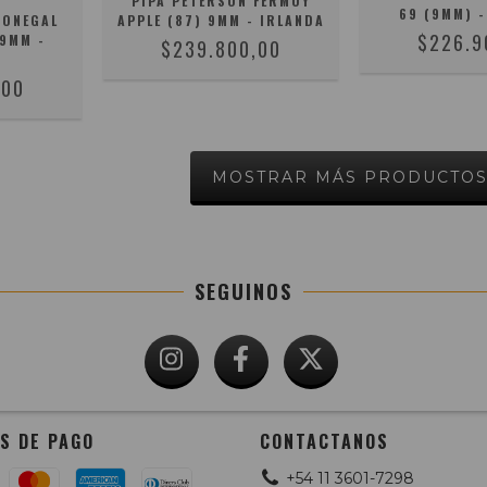
PIPA PETERSON FERMOY
69 (9MM) -
DONEGAL
APPLE (87) 9MM - IRLANDA
$226.9
 9MM -
$239.800,00
,00
MOSTRAR MÁS PRODUCTO
SEGUINOS
S DE PAGO
CONTACTANOS
+54 11 3601-7298