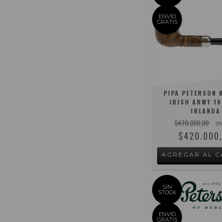
ENVÍO
GRATIS
PIPA PETERSON 
IRISH ARMY 10
IRLANDA
$470.000,00
11
$420.000
SIN
STOCK
ENVÍO
GRATIS