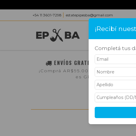
+54 11 3601-7298
estatepipesba@gmail.com
¡Recibí nues
INICIO
PRODUC
Completá tus da
ENVÍOS GRATIS A TODO EL PAÍS
¡Comprá AR$95.000,- o más y el env
es GRATIS!