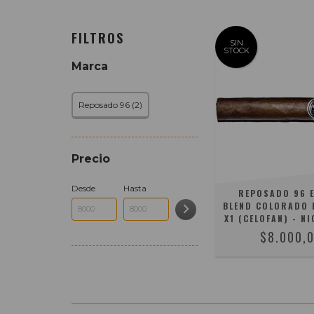
FILTROS
SIN
STOCK
Marca
Reposado 96 (2)
Precio
Desde
Hasta
REPOSADO 96 
BLEND COLORADO
X1 (CELOFAN) - N
$8.000,