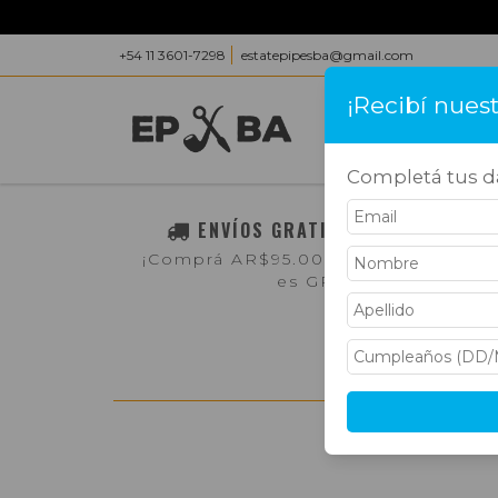
+54 11 3601-7298
estatepipesba@gmail.com
¡Recibí nues
INICIO
PRODUC
Completá tus da
ENVÍOS GRATIS A TODO EL PAÍS
¡Comprá AR$95.000,- o más y el env
es GRATIS!