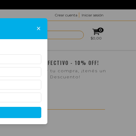
Crear cuenta
Iniciar sesión
×
0
ACTO
$0,00
¡PAGO EN EFECTIVO - 10% OFF!
Si pasás a retirar tu compra, ¡tenés un
10% de Descuento!