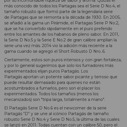
por su inconfundible riqueza de sabor y aroma. Quizás el
más conocido de todos los Partagas sea el Serie D No.4, el
tamaño robusto que formó parte de la legendaria serie
de Partagas que se remonta a la década de 1930. En 2005,
se añadió a la gama un Pirámide, el Partagas Serie P No.2,
que se ha convertido rápidamente en el puro preferido
entre los amantes de los habanos de pleno sabor. En 2011,
la Serie D No.5 y la Serie E No.2 de gran calibre amplían la
serie una vez más. 2014 vio la adición más reciente a la
gama cuando se agregó el Short Robusto D Nro..6.
Ciertamente, estos son puros intensos y con gran fortaleza,
y por lo general sugerimos que solo los fumadores más
experimentados elijan puros Partagás. Los
Partagás aportan un potente sabor picante y terroso que
puede resultar demasiado para quienes no están
acostumbrados a fumarlos, pero son el placer los
experimentados. Todos los tamaños (menos los
mecanizados) son "tripa larga, totalmente a mano".
El Partagás Serie D No.6 es el newcomer de la serie
Partagás “D” y se une al icónico Partagás de tamaño
robusto Serie D No.4 y Serie D No.5, la última de las cuales
se lanzó en 2011. Todas cuentan con un calibre 50, pero el