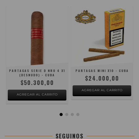
1
PARTAGAS SERIE D NRO 4 X1
PARTAGAS MINI X10 - CUBA
(DESNUDO) - CUBA
$24.000,00
$50.300,00
SEGUINOS