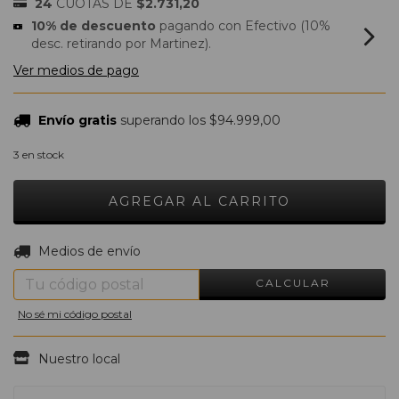
24
CUOTAS DE
$2.731,20
10% de descuento
pagando con Efectivo (10%
desc. retirando por Martinez).
Ver medios de pago
Envío gratis
superando los
$94.999,00
3
en stock
CAMBIAR CP
Entregas para el CP:
Medios de envío
CALCULAR
No sé mi código postal
Nuestro local