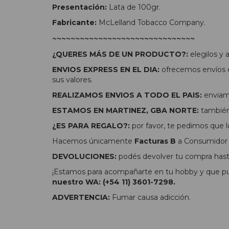
Presentación:
Lata de 100gr.
Fabricante:
McLelland Tobacco Company.
~~~~~~~~~~~~~~~~~~~~~~~~~~~~~~~
¿QUERES MÁS DE UN PRODUCTO?:
elegilos y
ENVIOS EXPRESS EN EL DIA:
ofrecemos envíos e
sus valores.
REALIZAMOS ENVIOS A TODO EL PAIS:
enviamo
ESTAMOS EN MARTINEZ, GBA NORTE:
también 
¿ES PARA REGALO?:
por favor, te pedimos que l
Hacemos únicamente
Facturas B
a Consumidor F
DEVOLUCIONES:
podés devolver tu compra hasta
¡Estamos para acompañarte en tu hobby y que pue
nuestro WA: (+54 11) 3601-7298.
ADVERTENCIA:
Fumar causa adicción.