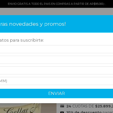
ENVIO GRATIS A TODO EL PAIS EN COMPRAS A PARTIR DE AR$95.000,-.
tras novedades y promos!
TOS
COMO COMPRAR
QUIÉNES SOMOS
¡OFERTAS!
CONT
tos para suscribirte:
 Para Pipa
>
Otras Marcas
>
MCLELLAND TOBACCO FROG MORTON`S - 
MCLELLAND TOB
LATA 100GRS
$275.000,00
ENVIAR
Precio sin impuestos
$227.272,73
24
CUOTAS DE
$25.899,
10% de descuento
pagand