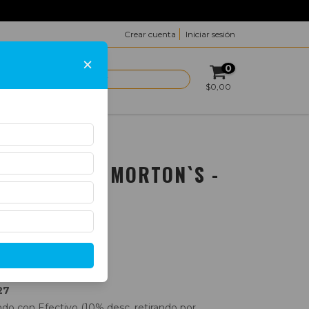
Crear cuenta
Iniciar sesión
×
0
ACTO
$0,00
LATA 100GRS
ACCO FROG MORTON`S -
27
o con Efectivo (10% desc. retirando por