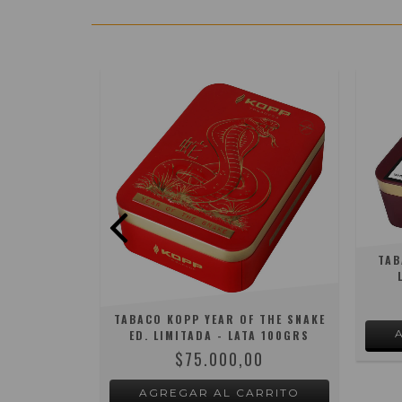
CO FROG
TAB
 50GRS
00
TABACO KOPP YEAR OF THE SNAKE
ED. LIMITADA - LATA 100GRS
$75.000,00