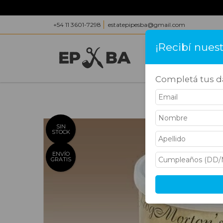
+54 11 3601-7298
estatepipesba@gmail.com
¡Recibí nues
INICIO
PRODUC
Completá tus da
Inicio
>
Tabacos
SIN
STOCK
ENVÍO
GRATIS