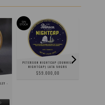
SIN
SIN
STOCK
STOCK
PETERSON NIGHTCAP (DUNHILL
ORLIK G
NIGHTCAP) LATA 50GRS
$59.000,00
LEY -