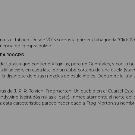
 es el tabaco. Desde 2015 somos la primera tabaquería “Click & 
riencia de compra online.
TA 100GRS
de Latakia que contiene Virginias, pero no Orientales, y con l
 la adición, en cada lata, de un cubo cortado de una duela (stave
la distingue de otras mezclas de estilo inglés. Debajo de la lata
ras de J. R. R. Tolkien. Frogmorton: Un pueblo en el Cuartel Est
randywine (veintidós millas al este). Inmediatamente al norte de
a; esta característica parece haber dado a Frog Morton su nombre