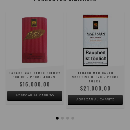
TABACO MAC BAREN CHERRY
TABACO MAC BAREN
CHOICE - POUCH 40GRS.
SCOTTISH BLEND - POUCH
-
40GRS.
$16.000,00
$21.000,00