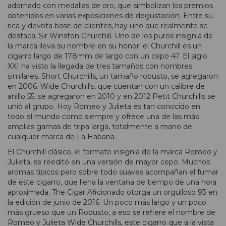
adornado con medallas de oro, que simbolizan los premios
obtenidos en varias exposiciones de degustación. Entre su
rica y devota base de clientes, hay uno que realmente se
destaca; Sir Winston Churchill. Uno de los puros insignia de
la marca lleva su nombre en su honor; el Churchill es un
cigarro largo de 178mm de largo con un cepo 47. El siglo
XXI ha visto la llegada de tres tamaños con nombres
similares. Short Churchills, un tamaño robusto, se agregaron
en 2006. Wide Churchills, que cuentan con un calibre de
anillo 55, se agregaron en 2010 y en 2012 Petit Churchills se
unió al grupo. Hoy Romeo y Julieta es tan conocido en
todo el mundo como siempre y ofrece una de las más
amplias gamas de tripa larga, totalmente a mano de
cualquier marca de La Habana.
El Churchill clásico, el formato insignia de la marca Romeo y
Julieta, se reeditó en una versión de mayor cepo. Muchos
aromas típicos pero sobre todo suaves acompañan el fumar
de este cigarro, que llena la ventana de tiempo de una hora
aproximada. The Cigar Aficionado otorga un orgulloso 93 en
la edición de junio de 2016. Un poco más largo y un poco
más grueso que un Robusto, a eso se refiere el nombre de
Romeo y Julieta Wide Churchills, este cigarro que a la vista