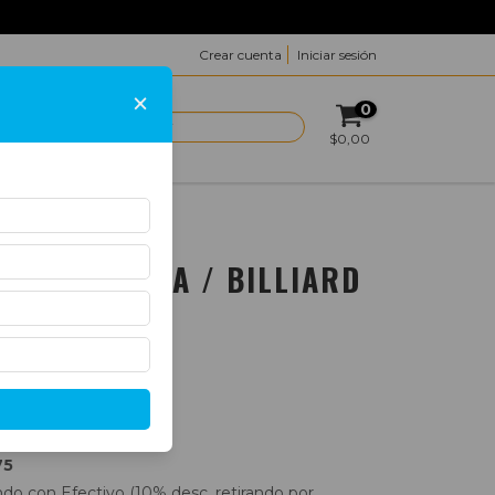
Crear cuenta
Iniciar sesión
×
0
ACTO
$0,00
NGLATERRA
UNTER CURVA / BILLIARD
RRA
75
o con Efectivo (10% desc. retirando por