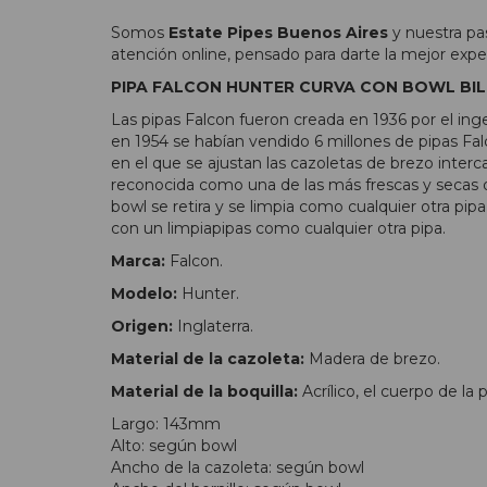
Somos
Estate Pipes Buenos Aires
y nuestra pa
atención online, pensado para darte la mejor expe
PIPA FALCON HUNTER CURVA CON BOWL BIL
Las pipas Falcon fueron creada en 1936 por el in
en 1954 se habían vendido 6 millones de pipas Fa
en el que se ajustan las cazoletas de brezo inter
reconocida como una de las más frescas y secas de
bowl se retira y se limpia como cualquier otra pi
con un limpiapipas como cualquier otra pipa.
Marca:
Falcon.
Modelo:
Hunter.
Origen:
Inglaterra.
Material de la cazoleta:
Madera de brezo.
Material de la boquilla:
Acrílico, el cuerpo de la 
Largo: 143mm
Alto: según bowl
Ancho de la cazoleta: según bowl