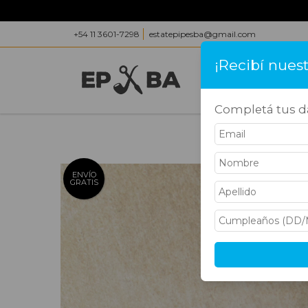
+54 11 3601-7298
estatepipesba@gmail.com
¡Recibí nues
INICIO
PRODUC
Completá tus da
Inicio
>
Pip
ENVÍO
GRATIS