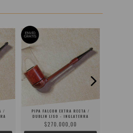
ENVÍO
ENVÍO
GRATIS
GRATIS
A /
PIPA FALCON EXTRA RECTA /
PIPA FA
RRA
DUBLIN LISO - INGLATERRA
DOVER 
$270.000,00
$