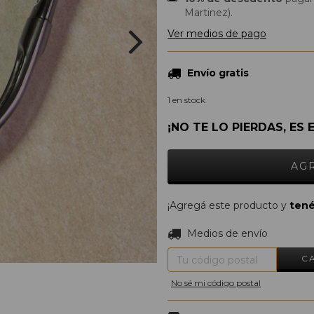
Martinez).
Ver medios de pago
Envío gratis
1
en stock
¡NO TE LO PIERDAS, ES 
¡Agregá este producto y
tené
Entregas para el CP:
Medios de envío
C
No sé mi código postal