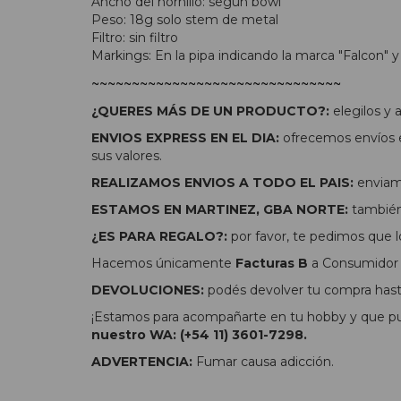
Ancho del hornillo: según bowl
Peso: 18g solo stem de metal
Filtro: sin filtro
Markings: En la pipa indicando la marca "Falcon" y
~~~~~~~~~~~~~~~~~~~~~~~~~~~~~~~
¿QUERES MÁS DE UN PRODUCTO?:
elegilos y
ENVIOS EXPRESS EN EL DIA:
ofrecemos envíos e
sus valores.
REALIZAMOS ENVIOS A TODO EL PAIS:
enviamo
ESTAMOS EN MARTINEZ, GBA NORTE:
también 
¿ES PARA REGALO?:
por favor, te pedimos que l
Hacemos únicamente
Facturas B
a Consumidor F
DEVOLUCIONES:
podés devolver tu compra hasta
¡Estamos para acompañarte en tu hobby y que pue
nuestro WA: (+54 11) 3601-7298.
ADVERTENCIA:
Fumar causa adicción.