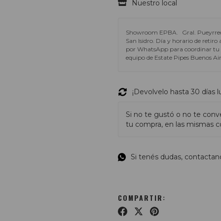
Nuestro local
Showroom EPBA.
Gral. Pueyrre
San Isidro. Día y horario de retir
por WhatsApp para coordinar tu e
equipo de Estate Pipes Buenos Air
¡Devolvelo hasta 30 días 
Si no te gustó o no te conv
tu compra, en las mismas co
Si tenés dudas, contactan
COMPARTIR: