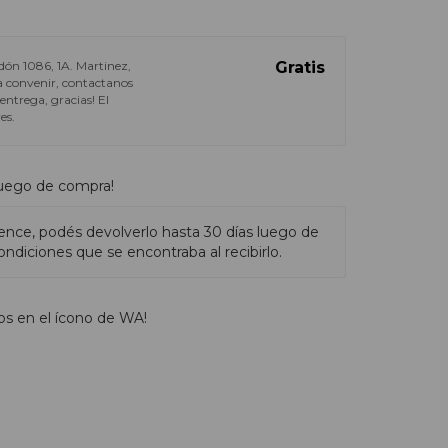
dón 1086, 1A. Martinez,
Gratis
o a convenir, contactanos
ntrega, gracias! El
es.
luego de compra!
ence, podés devolverlo hasta 30 días luego de
ndiciones que se encontraba al recibirlo.
os en el ícono de WA!