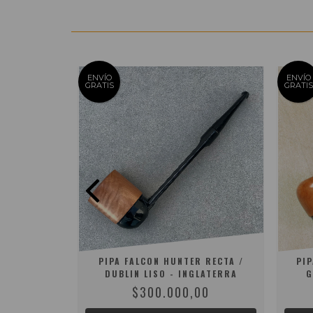
ENVÍO
ENVÍO
GRATIS
GRATIS
 RECTA /
PIPA FALCON HUNTER RECTA /
PI
LATERRA
DUBLIN LISO - INGLATERRA
G
00
$300.000,00