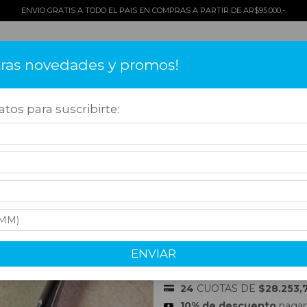
ENVIO GRATIS A TODO EL PAIS EN COMPRAS A PARTIR DE AR$95.000,-.
tras novedades y promos!
TOS
COMO COMPRAR
QUIÉNES SOMOS
¡OFERTAS!
CONT
tos para suscribirte:
as Nuevas
>
Falcon
>
PIPA FALCON HUNTER CURVA / BILLIARD LISO - I
PIPA FALCON H
LISO - INGLATE
$300.000,00
ENVIAR
Precio sin impuestos
$247.933,88
24
CUOTAS DE
$28.253,
10% de descuento
pagand