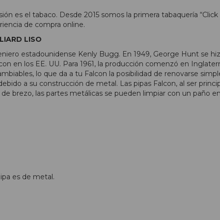
sión es el tabaco. Desde 2015 somos la primera tabaquería “Click
riencia de compra online.
LIARD LISO
geniero estadounidense Kenly Bugg. En 1949, George Hunt se hizo
lcon en los EE. UU. Para 1961, la producción comenzó en Inglater
cambiables, lo que da a tu Falcon la posibilidad de renovarse s
bido a su construcción de metal. Las pipas Falcon, al ser princi
pa de brezo, las partes metálicas se pueden limpiar con un paño 
pipa es de metal.