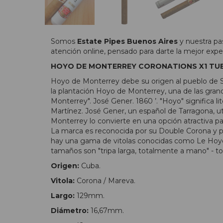
Somos
Estate Pipes Buenos Aires
y nuestra pa
atención online, pensado para darte la mejor expe
HOYO DE MONTERREY CORONATIONS X1 TU
Hoyo de Monterrey debe su origen al pueblo de Sa
la plantación Hoyo de Monterrey, una de las grand
Monterrey". José Gener. 1860 ’. "Hoyo" significa lit
Martínez. José Gener, un español de Tarragona, u
Monterrey lo convierte en una opción atractiva pa
La marca es reconocida por su Double Corona y por
hay una gama de vitolas conocidas como Le Hoyo S
tamaños son "tripa larga, totalmente a mano" - to
Origen:
Cuba.
Vitola:
Corona / Mareva.
Largo:
129mm.
Diámetro:
16,67mm.