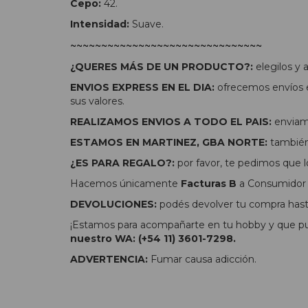
Cepo:
42.
Intensidad:
Suave.
~~~~~~~~~~~~~~~~~~~~~~~~~~~~~~~
¿QUERES MÁS DE UN PRODUCTO?:
elegilos y
ENVIOS EXPRESS EN EL DIA:
ofrecemos envíos e
sus valores.
REALIZAMOS ENVIOS A TODO EL PAIS:
enviamo
ESTAMOS EN MARTINEZ, GBA NORTE:
también 
¿ES PARA REGALO?:
por favor, te pedimos que l
Hacemos únicamente
Facturas B
a Consumidor F
DEVOLUCIONES:
podés devolver tu compra hasta
¡Estamos para acompañarte en tu hobby y que pue
nuestro WA: (+54 11) 3601-7298.
ADVERTENCIA:
Fumar causa adicción.