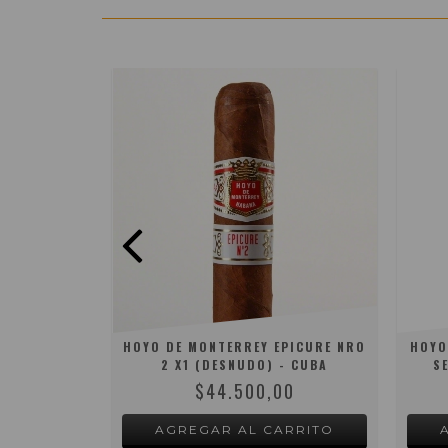
Y PALMAS
HOYO DE MONTERREY EPICURE NRO
HOYO
) - CUBA
2 X1 (DESNUDO) - CUBA
S
0
$44.500,00