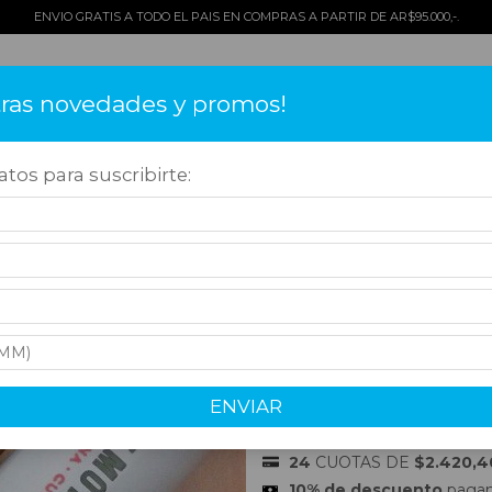
ENVIO GRATIS A TODO EL PAIS EN COMPRAS A PARTIR DE AR$95.000,-.
tras novedades y promos!
TOS
COMO COMPRAR
QUIÉNES SOMOS
¡OFERTAS!
CONT
tos para suscribirte:
Cubanos
>
Hoyo de Monterrey
>
HOYO DE MONTERREY CORONATIONS X1 
HOYO DE MONTE
(TUBO) - CUBA
$25.700,00
ENVIAR
Precio sin impuestos
$21.239,67
24
CUOTAS DE
$2.420,4
10% de descuento
pagand