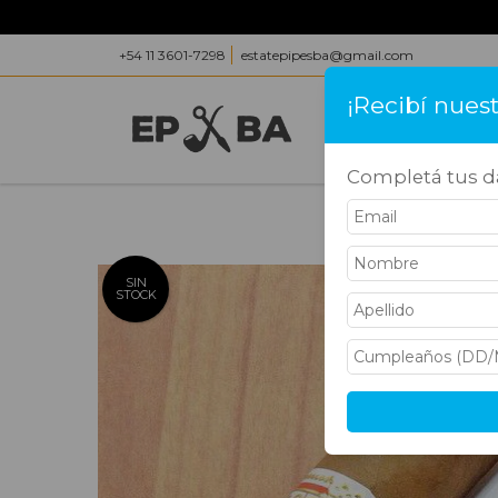
+54 11 3601-7298
estatepipesba@gmail.com
¡Recibí nues
INICIO
PRODUC
Completá tus da
Inicio
>
Habanos 
SIN
STOCK