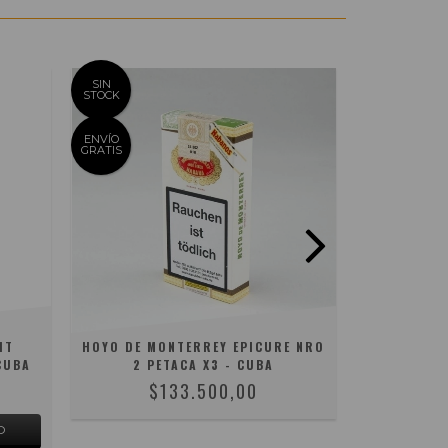
SIN
SIN
STOCK
STOCK
ENVÍO
GRATIS
IT
HOYO DE MONTERREY EPICURE NRO
HOY
CUBA
2 PETACA X3 - CUBA
CORONATIO
$133.500,00