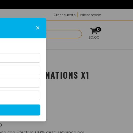
Crear cuenta
Iniciar sesión
×
0
ACTO
$0,00
(TUBO) - CUBA
RREY CORONATIONS X1
0
o con Efectivo (10% desc. retirando por