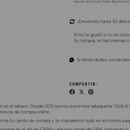
equipo de Estate Pipes Buenos Air
¡Devolvelo hasta 30 días 
Si no te gustó o no te conv
tu compra, en las mismas co
Si tenés dudas, contactan
COMPARTIR:
 es el tabaco. Desde 2015 somos la primera tabaquería “Click & 
riencia de compra online.
 arma tu carrito de compra y te mandamos todo en el mismo paq
xpress en el día en CABA y algunas zonas de GBA. Indicando tu 