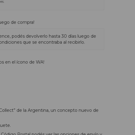
es.
luego de compra!
ence, podés devolverlo hasta 30 días luego de
ndiciones que se encontraba al recibirlo.
os en el ícono de WA!
Collect” de la Argentina, un concepto nuevo de
uete.
Código Postal podés ver las opciones de envío y