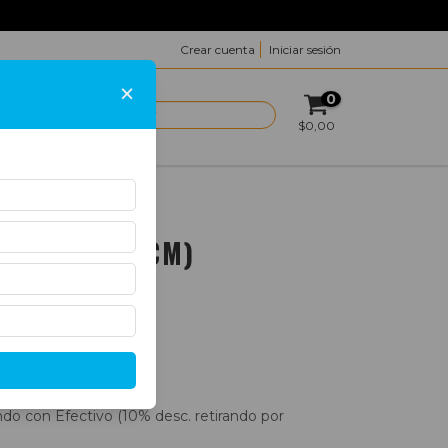
Crear cuenta
Iniciar sesión
×
0
ACTO
$0,00
m)
A (7CM X 5 CM)
o con Efectivo (10% desc. retirando por