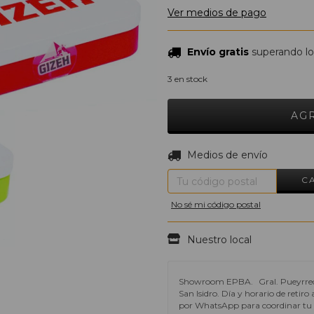
Ver medios de pago
Envío gratis
superando l
3
en stock
Entregas para el CP:
Medios de envío
C
No sé mi código postal
Nuestro local
Showroom EPBA.
Gral. Pueyrre
San Isidro. Día y horario de retir
por WhatsApp para coordinar tu e