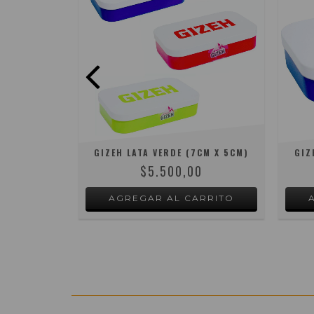
RA ARMAR
GIZEH LATA VERDE (7CM X 5CM)
GIZ
ON (15CM X
$5.500,00
0