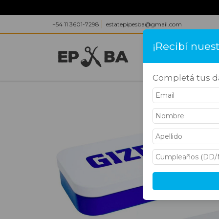
+54 11 3601-7298
estatepipesba@gmail.com
¡Recibí nues
INICIO
PRODUC
Completá tus da
In