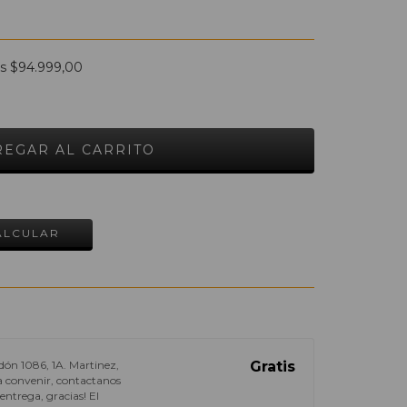
os
$94.999,00
CAMBIAR CP
ALCULAR
dón 1086, 1A. Martinez,
Gratis
o a convenir, contactanos
ntrega, gracias! El