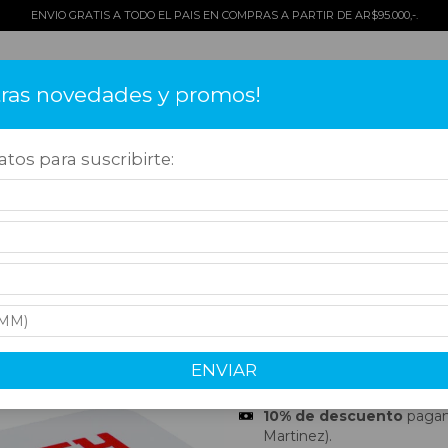
ENVIO GRATIS A TODO EL PAIS EN COMPRAS A PARTIR DE AR$95.000,-.
tras novedades y promos!
TOS
COMO COMPRAR
QUIÉNES SOMOS
¡OFERTAS!
CONT
tos para suscribirte:
icio
>
Accesorios
>
Para Armar
>
Cigarreras
>
GIZEH LATA ROJA (7cm x 5 c
GIZEH LATA ROJ
$5.500,00
Precio sin impuestos
$4.545,45
ENVIAR
24
CUOTAS DE
$517,99
10% de descuento
pagand
Martinez).