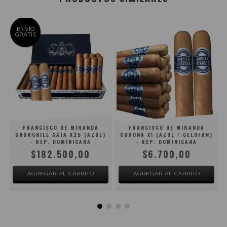
ENVÍO
GRATIS
O
FRANCISCO DE MIRANDA
FRANCISCO DE MIRANDA
CHURCHILL CAJA X25 (AZUL)
CORONA X1 (AZUL / CELOFAN)
- REP. DOMINICANA
- REP. DOMINICANA
$182.500,00
$6.700,00