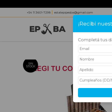
+54 11 3601-7298
estatepipesba@gmail.com
¡Recibí nues
INICIO
PRODUC
Completá tus da
Inicio
>
Acce
SIN
STOCK