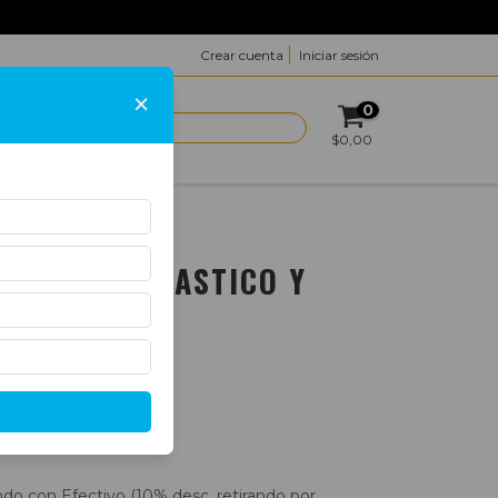
Crear cuenta
Iniciar sesión
×
0
ACTO
$0,00
O Y METAL
 PELTRE PLASTICO Y
o con Efectivo (10% desc. retirando por