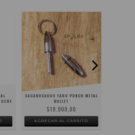
VAL
SACABOCADOS FARO PUNCH METAL
CORTACIG
TUCHE
BULLET
PL
$19.900,00