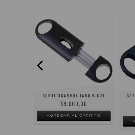
O PLASTICO
CORTACIGARROS FARO V-CUT
COR
$9.000,00
0