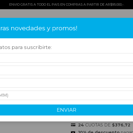
ENVIO GRATIS A TODO EL PAIS EN COMPRAS A PARTIR DE AR$95.000,-.
tras novedades y promos!
TOS
COMO COMPRAR
QUIÉNES SOMOS
¡OFERTAS!
CONT
tos para suscribirte:
sorios
>
Para Cigarros
>
Cortapuros
>
CORTACIGARROS PELTRE PLASTIC
CORTACIGARROS
METAL
$4.000,00
ENVIAR
Precio sin impuestos
$3.305,79
24
CUOTAS DE
$376,72
10% de descuento
pagand